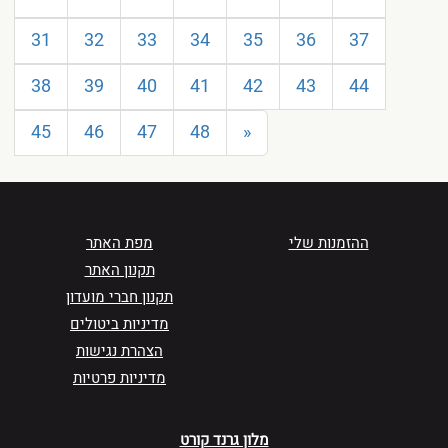
31
32
33
34
35
36
37
38
39
40
41
42
43
44
45
46
47
48
»
ההזמנות שלי
מפת האתר
תקנון האתר
תקנון חברי מועדון
מדיניות ביטולים
הצהרת נגישות
מדיניות פרטיות
מלון גרנד קורט