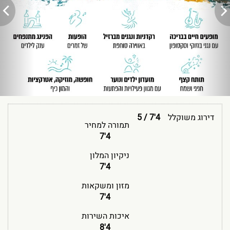
דירוג משוקלל
4'7
/
5
תמורה למחיר
4'7
ניקיון המלון
4'7
מזון ומשקאות
4'7
איכות השירות
4'8