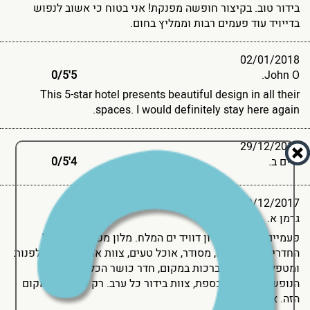
בידור טוב. בקיצור חופשה מפנקת! אני בטוח כי אשוב לנפוש
בדייויד עוד פעמים רבות וממליץ בחום.
02/01/2018
/
5
5'0
John O.
This 5-star hotel presents beautiful design in all their
spaces. I would definitely stay here again.
29/12/2017
נדים ב.
4'0
5
/
29/12/2017
גרמן א.
5'0
5
/
פעמיים ביקרתי במלון דוויד ים המלח. מלון מפואר, יפה, כל
החדרים ים נוף לים, מסודר, אוכל טעים, צוות אדיב. יש למי לפנות
ומטפלים טוב. יש ברכות במקום, חדר כושר הכל במחיר של
הנופש, אינטרנט, כספת, צוות בידור כל ערב. רק להנות מהמקום
הזה. אני ממליץ.