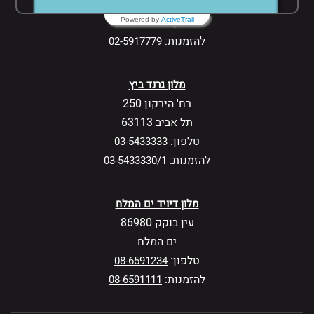
ירושלים 91002
טלפון:
02-5917777
Powered by
ActiveTrail
להזמנות:
02-5917779
מלון גרנד ביץ
רח' הירקון 250
תל אביב 63113
טלפון:
03-5433333
להזמנות:
03-5433330/1
מלון דיויד ים המלח
עין בוקק 86980
ים המלח
טלפון:
08-6591234
להזמנות:
08-6591111