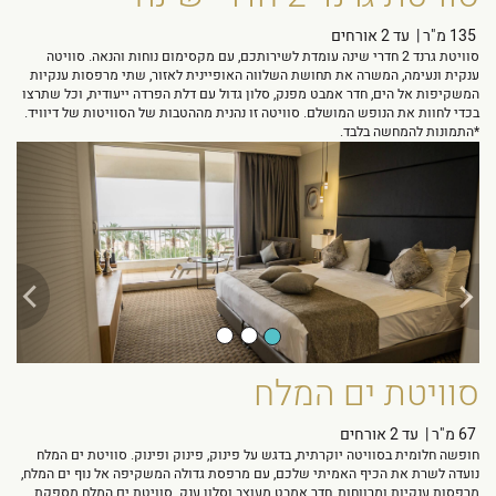
135 מ"ר
|
עד 2 אורחים
סוויטת גרנד 2 חדרי שינה עומדת לשירותכם, עם מקסימום נוחות והנאה. סוויטה
ענקית ונעימה, המשרה את תחושת השלווה האופיינית לאזור, שתי מרפסות ענקיות
המשקיפות אל הים, חדר אמבט מפנק, סלון גדול עם דלת הפרדה ייעודית, וכל שתרצו
בכדי לחוות את הנופש המושלם. סוויטה זו נהנית מההטבות של הסוויטות של דיוויד.
*התמונות להמחשה בלבד.
Next
Previous
סוויטת ים המלח
67 מ"ר
|
עד 2 אורחים
חופשה חלומית בסוויטה יוקרתית, בדגש על פינוק, פינוק ופינוק. סוויטת ים המלח
נועדה לשרת את הכיף האמיתי שלכם, עם מרפסת גדולה המשקיפה אל נוף ים המלח,
מרפסות ענקיות ומרווחות, חדר אמבט מעוצב וסלון ענק. סוויטת ים המלח מספקת