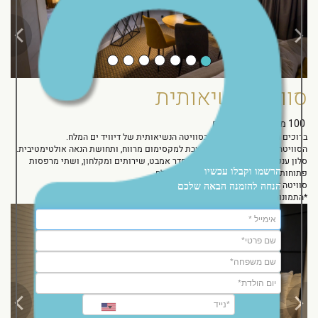
סוויטה נשיאותית
100 מ"ר
|
עד 2 אורחים
ברוכים הבאים לנופש מפנק בסוויטה הנשיאותית של דיוויד ים המלח.
הסוויטה הנשיאותית שלנו מעוצבת למקסימום מרווח, ותחושת הנאה אולטימטיבית.
סלון ענקי עם דלת הפרדה ייעודית, חדר אמבט, שירותים ומקלחון, ושתי מרפסות
הרשמו וקבלו עכשיו
פתוחות אל הנוף המדהים של אזור ים המלח.
סוויטה זו נהנית מההטבות של הסוויטות של דיוויד.
הנחה להזמנה הבאה שלכם
*התמונות להמחשה בלבד.
Next
Previous