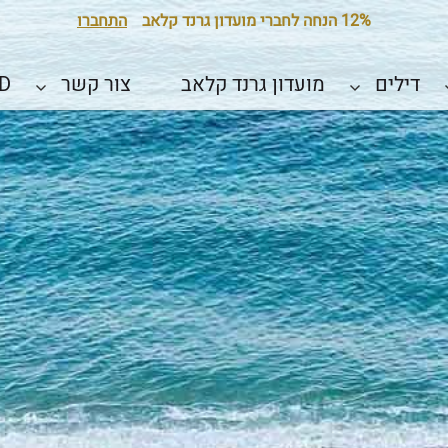
12% הנחה לחברי מועדון גרנד קלאב
התחברו
דילים
מועדון גרנד קלאב
צור קשר
D