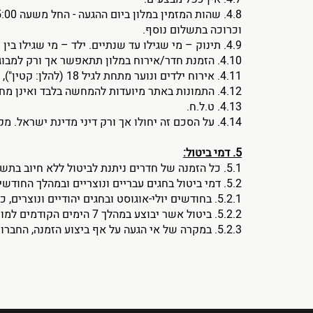
וכרוכה בתשלום נוסף.
4.9. תינוק – מי שגילו עד שנתיים. ילד – מי שגילו בין שנתיים לשתיים עשר שנים.
4.10. הזמנת חדר/אירוח במלון תתאפשר אך ורק למבוגרים מעל גיל 18 בלבד.
4.11. אירוח ילדים ונוער מתחת לגיל 18 (להלן: קטין"), יתאפשר בליווי בגיר בצירוף אישור הורי הקטין, זאת לצורך הבטחת שלומו ובטחונו.
4.12. התמונות באתר מיועדות להמחשה בלבד ואינן מחייבות את המלון.
4.13. ט.ל.ח.
4.14. על הסכם זה יחולו אך ורק דיני מדינת ישראל. מקום השיפוט הבלעדי לכל עניין הנוגע להסכם זה והשימוש באתר הינו בבתי המשפט המוסמכים באזור תל-אביב - יפו.
5. דמי ביטול:
5.1. כל הזמנה של חדרים ניתנת לביטול ללא חיוב בתשלום כלשהו, עד 48 שעות מראש.
5.2. דמי ביטול בחגים עבריים ונוצריים ובמהלך החודשים יולי-אוגוסט.
5.2.1. בחודשים יולי-אוגוסט ובחגים יהודיים ונוצרים, כל הזמנה ניתנת לביטול ללא חיוב בתשלום כלשהו, עד 7 ימים מראש.
5.2.2. ביטול אשר יבוצע במהלך 7 הימים הקודמים למועד ההגעה, יחויב בתשלום של יומיים ראשונים שהוזמנו על פי שיקול דעתה הבלעדי של הנהלת המלון.
5.2.3. במקרה של אי הגעה על אף ביצוע הזמנה, החברות שומרות לעצמן את הזכות לחייב את הרוכש חיוב מלא ו/או חלקי, על פי שיקול דעתה הבלעדי של הנהלת המלונות.