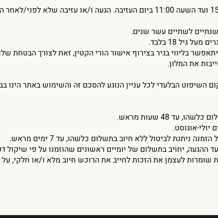
4.8. שהות המזמין במלון ביום ההגעה - החל משעה 15:00 ועד השעה 11:00 ביום העז