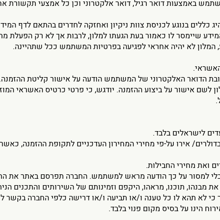
ש באמצעות דואר רגיל, דואר אלקטרוני וכן כל אמצעי תקשורת אחר
המידע שיימסר לו כאמור בעת הגעתו למלון, לרבות אך לא רק הפעלת מתג
ע, המלון לא יהיה אחראי לפגיעה בפרטיות המשתמש ככל שתהיינה.
במלון לשם אישור על ביצוע ההזמנה. יודגש, כי פרטי כרטיס האשראי המו
.
בדולרים/ אירו על-פי מחירי המחירון העדכניים לתקופת ההזמנה, כאשר
את מבנהו, תוכנו, מראהו, היקפם וזמינותם של השירותים והתכנים הנית
 לא תהא לו כל טענה ו/או תביעה ו/או דרישה כלפי החברה בקשר לכ