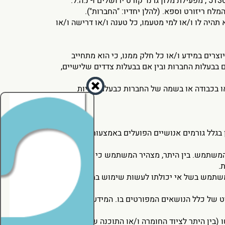
הינו אתר האינטרנט הרשמי של החברות ג.מ.ס ג'ימס מנג'מנט בע"מ, ח.פ. 513605188 , מפעילת מלון גרנד קורט ירושלים ו- נ.ה.ל.
 תהיה לו ו/או למי מטעמו, כל טענה ו/או דרישה ו/או
וצרים במידע ו/או כל חלק ממנו, כי הוא מתחייב
בבעלות החברות ובין אם בבעלות צדדים שלישיים,
או בכבודה או בשמה של החברות כבעלת זכויות
 המשתמש. בין היתר, מצהיר המשתמש כי הוא מודע
.
משתמש בשל אי יכולתו לעשות שימוש במידע מסיבה
רט של כלל הנושאים המפורטים בו. המידע הינו כללי
ו (בין היתר לציוד החומרה ו/או התוכנה של