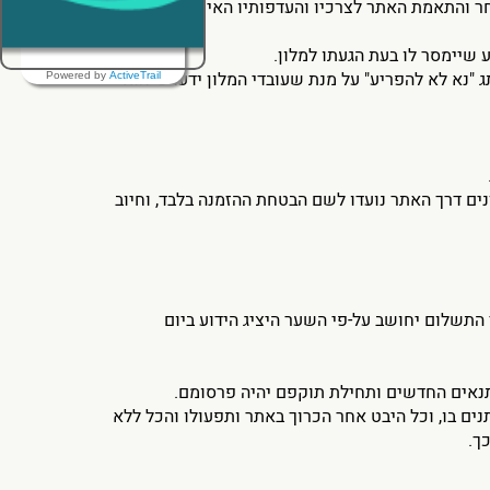
 והתאמת האתר לצרכיו והעדפותיו האישיות.
 "נא לא להפריע" על מנת שעובדי המלון ידעו כי הוא
Powered by
ActiveTrail
זנים דרך האתר נועדו לשם הבטחת ההזמנה בלבד, וחיוב
 התשלום יחושב על-פי השער היציג הידוע ביום
נים בו, וכל היבט אחר הכרוך באתר ותפעולו והכל ללא
ך.