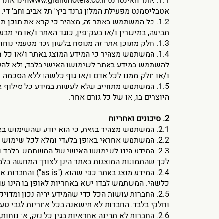
1.1. אתר האינטרנט
www.grandhotels.co.il
אטבליסמנט מפעילת המלון גרנד ביץ' תל אביב וחב' די. די. אס. הוטל מנג'מנט בע"מ, ח.פ. 512228248, מפעי
1.2. כל המשתמש באתר זה, מצהיר כי קרא את תוכן תק
תביעה, במישרין ו/או בעקיפין, כנגד האתר ו/או מי מבעל
1.3. חלק מתוכן אתר זה מנוסח בלשון זכר מטעמי נוחות בלבד, אך מיועד לנשים וגברים כאחד.
1.4. המשתמש מצהיר כי המידע המוצג באתר ו/או כל 
להשתמש במידע באתר לשימושו האישי בלבד, ולא להעתי
ו/או חלק ממנו לכל אדם ו/או גוף כלשהו ללא הסכמה 
1.5. המשתמש מתחייב שלא לעשות במידע כל סילוף א
היוצרים בו, או של כל גורם אחר.
2. סיכונים ואחריות
2.1. המשתמש מצהיר בזאת, כי הוא יודע שהשימוש באתר אינטרנט כרוך בסיכונים רבים, הן בגלל הטכנולוגיה הכרוכה בכך והן בגלל גורמים אנושיים הפועלים באמצעות האינטרנט.
2.2. המשתמש אחראי באופן בלעדי ומלא לכל שימוש שהוא עושה ו/או יעשה במידע.
2.3. המידע הינו לשימושו האישי של המשתמש בלבד 
לכך שהתמונות המוצגות באתר הינן לצורך המחשה בלבד, 
2.4. המידע מוצג באתר כפי שהוא ("
as is
") והחברות 
כלשהי. המשתמש לבדו ישא באחריות לאופן בו הינו ע
2.5. החברות עושות הכל כדי שהמידע יהיה נכון ומדו
וחלקי בלבד. החברות לא תישאנה בכל אחריות לגבי טעות
2.6. החברות לא תהינה אחראיות בגין כל נזק, אי נו