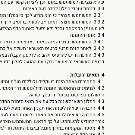
שהיא מציעה למשתמש באתר וכן ליצירת קשר עם המשתמ
3.3. כניסת עובדי המלון לחדר בעת האירוח
3.3.1. המשתמש מצהיר כי הוא מודע לכך כי במלון מנהיג כללים בנוגע לכניסת צוות ניקיון ואחזקה לחדרים בהתאם לדף המידע שיימסר לו בעת הגעתו למלון.
3.3.2. המשתמש מצהיר ומתחייב לפעול בהתאם לדף 
לא מעוניין בכניסתם וככל ולא יפעל כאמור בדף המיד
3.4. אופן ההזמנה
3.4.1. המשתמש יבצע הזמנה באתר באמצעות כרטיס האשראי.
3.4.2. לאחר הזנת פרטי כרטיס האשראי תשלח אל כתובת הדואר האלקטרוני של המשתמש הודעה על אישור קליטת ההזמנה.
3.4.3. הודעה זו יש להדפיס ולהביא לדלפק הקבלה 
כרטיס האשראי יבוצע אך ורק בעת ההגעה למלון בפועל
4. תנאים והגבלות
4.1. המחירים באתר הינם בשקלים וכוללים מע"מ ומיועדים לישראלים בלבד.
4.2. למזמינים תתאפשר הזמנת חדר/נופש דרך האתר 
התשלום כפי שנקבע על-ידי בנק ישראל.
4.3. המלון רשאי לשנות בכל עת את תנאי הזמנת החדרים ואת מחירי החבילות.
4.4. החברה רשאית לשנות את תקנון האתר מעת לעת בלי למסור על כך הודעה מראש למשתמש. החברה תפרסם באתר את התנאים החדשים ותחילת תוקפם יהיה פרסומם.
4.5. החברה רשאית לסגור את האתר ולשנות מעת לעת 
צורך להודיע למשתמש על כך מראש. המשתמש מצהיר כי
4.6. מספר המקומות במלון מוגבל וביצוע הזמנת חדר/אירוח הינו על בסיס מקום פנוי בלבד.
4.7. אין כפל מבצעים.