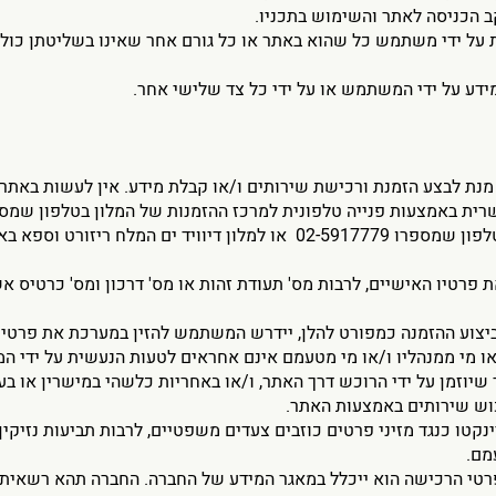
ב הכניסה לאתר והשימוש בתכניו.
קית על ידי משתמש כל שהוא באתר או כל גורם אחר שאינו בשליטתן כו
עליו ו/או מי ממנהליו ו/או מי מטעמם אינם אחראים לטעות הנעשית על י
 שיוזמן על ידי הרוכש דרך האתר, ו/או באחריות כלשהי במישרין או 
כוש שירותים באמצעות האתר.
 ויינקטו כנגד מזיני פרטים כוזבים צעדים משפטיים, לרבות תביעות נזיקי
מם.
נת פרטי הרכישה הוא ייכלל במאגר המידע של החברה. החברה תהא רשא