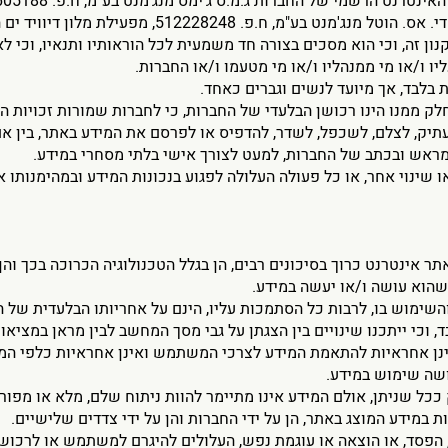
לת מלון דיוויד ים המלח ריזורט וספא. (להלן יחדיו: "החברות").
נון זה, וכי הוא מסכים בצורה חד משמעית לכל הוראותיו ותנאיו, וכי לא
יו ו/או מי ממנהליו ו/או מי מטעמו ו/או החברות.
חלק ממנו הינו רכושן הבלעדי של החברות, כי לחברות שמורות זכויות הי
ק, לצלם, לשכפל, לשדר, להדפיס או לפרסם את המידע באתר, בין אם 
מראש ובכתב של החברות, למעט לצורך אישי בלתי מסחרי במידע.
ו שינוי אחר, או כל פעולה העלולה לפגוע בנכונות המידע ובמהימנותו 
והשימוש בו, לרבות כל הסתמכות עליו, הינם על אחריותו הבלעדית של
וכי ייתכנו שינויים בין הצגתן על גבי מסך המחשב לבין מראן במציאות
אינן אחראיות להתאמת המידע לצרכי המשתמש ואינן אחראיות כלפי ה
ושה שימוש במידע.
יק ככל שניתן, אולם המידע אינו מתיימר להוות ניתוח שלם, מלא או מפו
 במידע המוצג באתר, הן על ידי החברות והן על ידי צדדים שלישיים.
חות, הפסד, או הוצאה או עוגמת נפש, העלולים להיגרם למשתמש או לרכוש