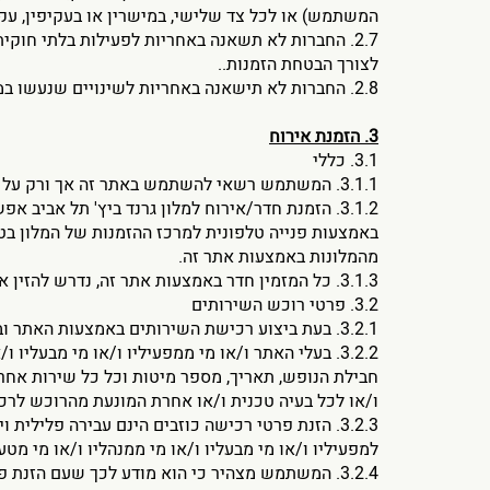
המשתמש) או לכל צד שלישי, במישרין או בעקיפין, עק
2.7. החברות לא תשאנה באחריות לפעילות בלתי חו
לצורך הבטחת הזמנות..
2.8. החברות לא תישאנה באחריות לשינויים שנעשו במידע על ידי המשתמש או על ידי כל צד שלישי אחר.
3. הזמנת אירוח
3.1. כללי
3.1.1. המשתמש רשאי להשתמש באתר זה אך ורק על מנת לבצע הזמנת ורכישת שירותים ו/או קבלת מידע. אין לעשות באתר זה כל שימוש למטרות אחרות.
מהמלונות באמצעות אתר זה.
3.1.3. כל המזמין חדר באמצעות אתר זה, נדרש להזין את פרטיו האישיים, לרבות מס' תעודת זהות או מס' דרכון ומס' כרטיס אשראי.
3.2. פרטי רוכש השירותים
3.2.1. בעת ביצוע רכישת השירותים באמצעות האתר וביצוע ההזמנה כמפורט להלן, יידרש המשתמש להזין במערכת את פרטיו האישיים.
3.2.2. בעלי האתר ו/או מי ממפעיליו ו/או מי מב
חבילת הנופש, תאריך, מספר מיטות וכל כל שירות אחר
ו/או לכל בעיה טכנית ו/או אחרת המונעת מהרוכש לר
3.2.3. הזנת פרטי רכישה כוזבים הינם עבירה פלילית
למפעיליו ו/או מי מבעליו ו/או מי ממנהליו ו/או מי מטע
3.2.4. המשתמש מצהיר כי הוא מודע לכך שעם הז