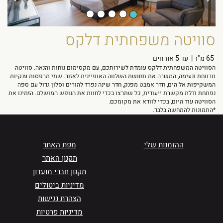
סוויטה משפחתית דלקס
65 מ"ר
|
עד 5 אורחים
הסוויטה המשפחתית דלקס עומדת לשירותכם, עם מקסימום נוחות והנאה. סוויטה
מרווחת ונעימה, המשרה את תחושת השלווה האופיינית לאזור. שתי מרפסות ענקיות
המשקיפות אל הים, חדר אמבט מפנק, חדר שינה נפרד להורים וסלון גדול עם ספה
נפתחת ודלת מקשרת ייעודית, כל שתרצו בכדי לחוות את הנופש המושלם. הזמינו את
הסוויטה עוד היום, בכדי לוודא את מקומכם.
*התמונות להמחשה בלבד.
ההזמנות שלי
מפת האתר
תקנון האתר
תקנון חברי מועדון
מדיניות ביטולים
הצהרת נגישות
מדיניות פרטיות