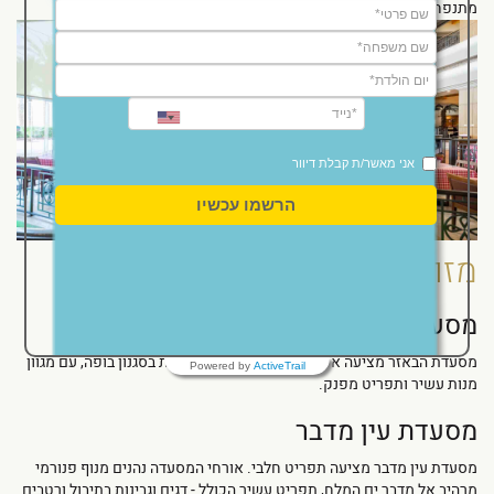
מתנפחים ועוד.
אני מאשר/ת קבלת דיוור
הרשמו עכשיו
מזון ומשקאות
מסעדת הבאזר
מסעדת הבאזר מציעה ארוחת ערב קלאסית, המוגשת בסגנון בופה, עם מגוון
Powered by
ActiveTrail
מנות עשיר ותפריט מפנק.
מסעדת עין מדבר
מסעדת עין מדבר מציעה תפריט חלבי. אורחי המסעדה נהנים מנוף פנורמי
מרהיב אל מדבר ים המלח, תפריט עשיר הכולל - דגים וגבינות בתיבול ורטבים