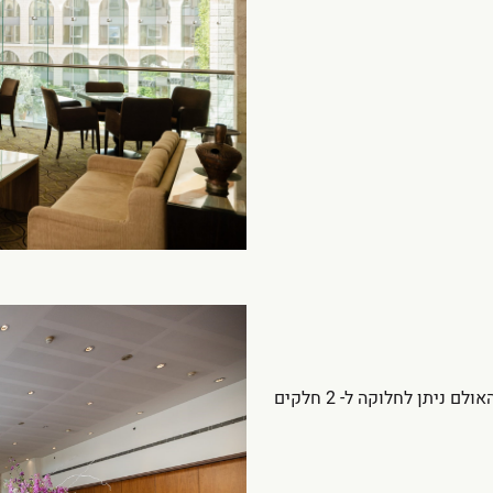
חדר האוכל המרכזי של המלון, נמצא במפלס חצר הגן. האולם ניתן לחלוקה ל- 2 חלקים