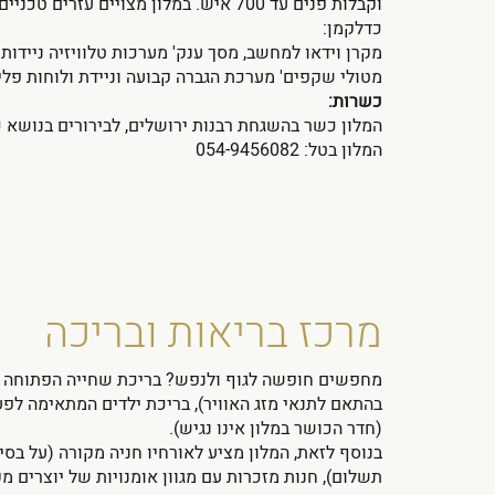
וקבלות פנים עד 700 איש. במלון מצויים עזרי
כדלקמן:
מקרן וידאו למחשב, מסך ענק' מערכות טלוויזיה ניידו
מטולי שקפים' מערכת הגברה קבועה וניידת ולוחות פלי
כשרות:
המלון כשר בהשגחת רבנות ירושלים, לבירורים בנוש
המלון בטל: 054-9456082
מרכז בריאות ובריכה
מחפשים חופשה לגוף ולנפש? בריכת שחייה הפתוחה לא
בהתאם לתנאי מזג האוויר), בריכת ילדים המתאימה לפעו
(
חדר הכושר במלון אינו נגיש
).
בנוסף לזאת, המלון מציע לאורחיו חניה מקורה (על בסי
תשלום), חנות מזכרות עם מגוון אומנויות של יוצרים מ