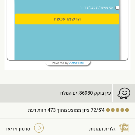
אני מאשר/ת קבלת דיוור
הרשמו עכשיו
Powered by
ActiveTrail
עין בוקק 86980, ים המלח
4'72/5
ציון ממוצע מתוך 473 חוות דעת
גלרית תמונות
סרטון וידיאו