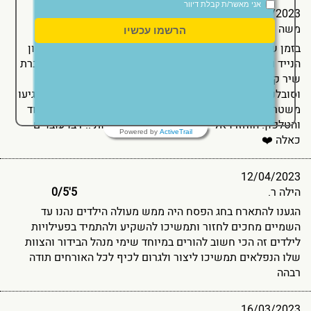
אני מאשר/ת קבלת דיוור
08/05/2023
משה ק.
5'0
5
/
הרשמו עכשיו
בזמן שהותי בחוף הים של המלון הופתעתי שהתיק עם הטלפון
הנייד ועוד דברי ערך נעלמו ..לאחר חיפושים עליתי למלון הגברת
שיר קריאף מאגף הבטחון טיפלה בצורה מקצועית ואדיבות
וסובלנית לגבי המקרה והתקשרה לנייד הגנוב וניסתה לעזור הגיעו
משטרת ישראל ואז בעקבות עזרתה ונחישותה של שיר ..הציוד
והטלפון. הוחזרו אליי מוקיר ומעריך ורוב תודות ..ירבו עובדים
Powered by
ActiveTrail
כאלה ❤️
12/04/2023
הילה ר.
5'0
5
/
הגענו להתארח בחג הפסח היה ממש מעולה הילדים נהנו עד
השמיים מחכים לחזור ותמשיכו להשקיע ולהתמיד בפעילויות
לילדים זה הכי חשוב להורים במיוחד שימי מנהל הבידור והצוות
שלו הנפלאים תמשיכו ליצור ולגרום לכיף לכל האורחים תודה
רבהה
16/03/2023