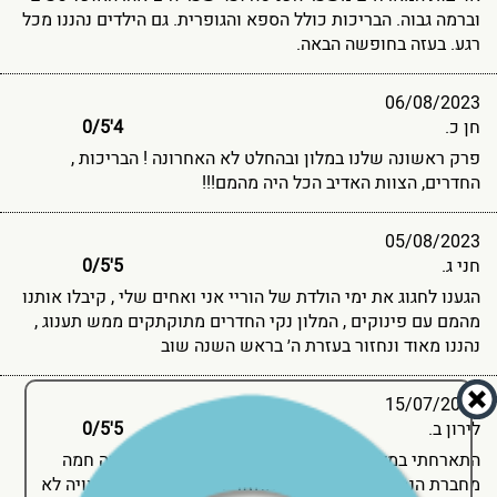
וברמה גבוה. הבריכות כולל הספא והגופרית. גם הילדים נהננו מכל
רגע. בעזה בחופשה הבאה.
06/08/2023
חן כ.
4'0
5
/
פרק ראשונה שלנו במלון ובהחלט לא האחרונה ! הבריכות ,
החדרים, הצוות האדיב הכל היה מהמם!!!
05/08/2023
חני ג.
5'0
5
/
הגענו לחגוג את ימי הולדת של הוריי אני ואחים שלי , קיבלו אותנו
מהמם עם פינוקים , המלון נקי החדרים מתוקתקים ממש תענוג ,
נהננו מאוד ונחזור בעזרת ה׳ בראש השנה שוב
15/07/2023
לירון ב.
5'0
5
/
התארחתי במלון דיויד ריזורט בחודש יולי אחרי המלצה חמה
מחברת הנסיעות ואין ספק שאחזור להתארח בו אחרי חוויה לא