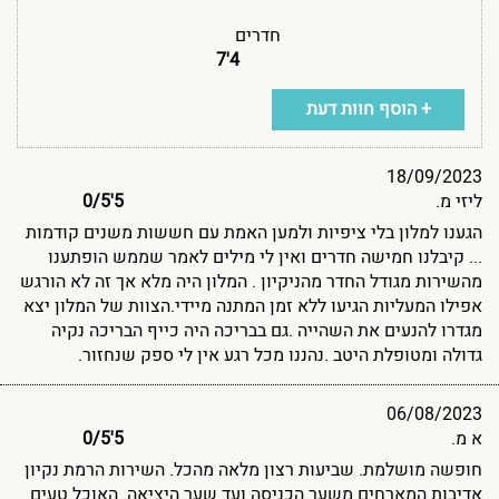
חדרים
4'7
+ הוסף חוות דעת
18/09/2023
ליזי מ.
5'0
5
/
הגענו למלון בלי ציפיות ולמען האמת עם חששות משנים קודמות
... קיבלנו חמישה חדרים ואין לי מילים לאמר שממש הופתענו
מהשירות מגודל החדר מהניקיון . המלון היה מלא אך זה לא הורגש
אפילו המעליות הגיעו ללא זמן המתנה מיידי.הצוות של המלון יצא
מגדרו להנעים את השהייה .גם בבריכה היה כייף הבריכה נקיה
גדולה ומטופלת היטב .נהננו מכל רגע אין לי ספק שנחזור.
06/08/2023
א מ.
5'0
5
/
חופשה מושלמת. שביעות רצון מלאה מהכל. השירות הרמת נקיון
אדיבות המארחים משער הכניסה ועד שער היציאה. האוכל טעים