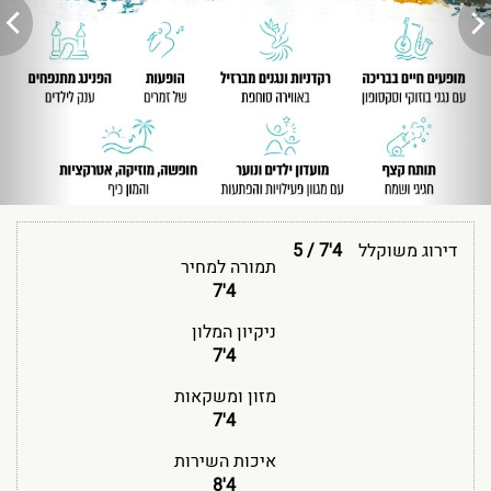
דירוג משוקלל
4'7
/
5
תמורה למחיר
4'7
ניקיון המלון
4'7
מזון ומשקאות
4'7
איכות השירות
4'8