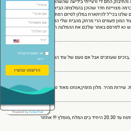
והחיבוק החם לי ורעייתי בידיעה שהשהות הפעם תהי
רמה מצויינת חדר שהוכן בהמלצתה הביא לשביעות
ם שלנו בכי"ל להיתארח במלון לסיום רמת השירות הן
וד המון פעמים הרי מרחק מהבית שלי הוא סך הכל
בקש נא לפרסם באתר שלכם את ההמלצה החמה שלנו
אני מאשר/ת קבלת
ון ,בוכים שעוזבים אבל אם טעם של עוד החופשה הבאה
דיוור
הרשמו עכשיו
. שירות מהיר. מלון מזמין,אנחנו מאוד נהנינו מאוד
Powered by
ActiveTrail
אני התארחתי במלון דרך משרד הביטחון, המלון נקי,האוכל מגוון וטעים ,הספא פתוח עד 20.30 היחיד בים המלח ,מומלץ !!! אחזור