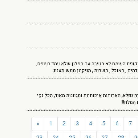
תקופת העומס לא הטיבה עם המלון שלא עמד בעומס,
ים , האוכל , השרות , הניקיון ממש תענוג.
רוח היה נפלא, הארוחות איכותיות ומגוונות מאוד, הכל נקי
 המלח!!!
«
1
2
3
4
5
6
7
23
24
25
26
27
28
2