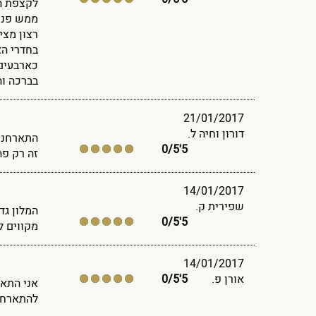
לקצפת הנ
ממש פנט
רצון מצי
בחדרי הא
כארבעים
בברכה וה
21/01/2017
דורון וחיה ל.
התארחנו 
/
5
5'0
זה רק פה
14/01/2017
שפירית ק.
המלון גד
/
5
5'0
מקווים ל
14/01/2017
אורן פ.
5'0
5
/
להתארח ב