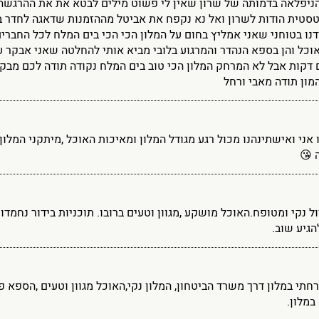
יפלאה בדמותה של שרון שאין לי פשוט מילים לבטא את את ההרגשה 
סטית הודות לשרון ואל נא נקפח את אביטל מההזמנות שדאגה לחדר ב
דנו בטוחני שאני אמליץ בחום על המלון הכי הכי בים המלח לכל החברי
וכל והן בספא הנהדר והמרגוע בלובי מביא אותי להחלטה שאני אבקר ע
 דקות אבל לא המרחק המלון הכי טוב בים המלח נקודה תודה לכם מ
מון תודה מאבי ורחל
אני ואישתינהנו מכול רגע מגודל המלון ומאיכות האוכל ,מיתקני המל
 😘
ול נקי ומטופח.האוכל מושקע ,מגוון וטעים ברובו. תוכניות בידור נחמדות
הגיע שוב.
מלון.