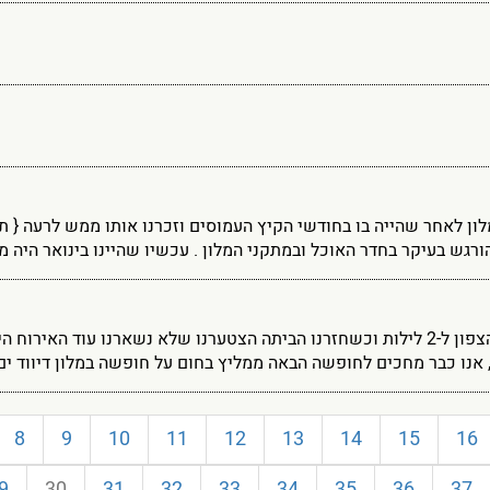
לון לאחר שהייה בו בחודשי הקיץ העמוסים וזכרנו אותו ממש לרעה { 
רגש בעיקר בחדר האוכל ובמתקני המלון . עכשיו שהיינו בינואר היה מדה
הגענו מהצפון ל-2 לילות וכשחזרנו הביתה הצטערנו שלא נשארנו עוד האי
, אנו כבר מחכים לחופשה הבאה ממליץ בחום על חופשה במלון דיווד ים
8
9
10
11
12
13
14
15
16
9
30
31
32
33
34
35
36
37