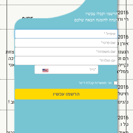
09/08/2016
הרשמו וקבלו עכשיו
חי ורונה ו.
5'0
5
/
הנחה להזמנה הבאה שלכם
09/08/2016
אורן ק.
5'0
5
/
הגענו אל החופשה במטרה להתפנק וכך היה. השירות נהדר, הצוות
חם ונכון לסייע ולהעניק שרות. חדר האוכל עשיר ומגוון. הבריכה
נקייה ובמשך שעות השחיה המותרות נכח מציל כפי שצריך. אני
ממליצה בחום על המלון ובהחלט נשוב אליו !
אני מאשר/ת קבלת דיוור
09/08/2016
רויטל ג.
5'0
5
/
הרשמו עכשיו
נהנינו מאוד בחופשה מהאוכל, השירות מהכל תודה , נחזור שוב !
06/08/2016
טל ו.
5'0
5
/
מאוד נהנתי , חוויה מצויינת לזוג . האוכל היה מצויין ובאיכות גבוה