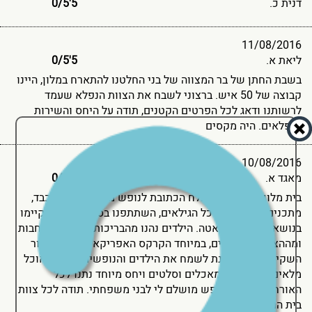
דנית כ.
5'0
5
/
11/08/2016
ליאת א.
5'0
5
/
בשבת החתן של בר המצווה של בני החלטנו להתארח במלון, היינו
קבוצה של 50 איש. ברצוני לשבח את הצוות הנפלא שעמד
לרשותנו ודאג לכל הפרטים הקטנים, תודה על היחס והשירות
הנפלאים. היה מקסים
10/08/2016
מאגד א.
5'0
5
/
בית מלון דיוויד בים המלח הכתובת לנופש מושלם, יחס מכבד,
מתכנים ופעילויות לכל הגילאים, השתתפנו בסדנאות שהתקיימו
בנושאי בריאות ודיאטה. הילדים נהנו מהבריכות הנקיות והרחבות
ומההצגות והמופעים, במיוחד הקרקס האפריקאי. צוות הבידור
השקיע המון על מנת לשמח את הילדים והנופשים. חדרי האוכל
מלאים בשפע של מאכלים וסלטים ויחס מיוחד נתנו לכל
האורחים. זה היה נופש מושלם לי לבני משפחתי. תודה לכל צוות
בית המלון.