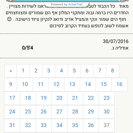
ActiveTrail
Powered by
מאוד . כל הכבוד לטבחים וצוות המלצרים שדאגו לשירות מצויין .
החדרים היו ברמה גבוה ומתקני המלון אף הם שמורים ומצוחצחים
. חוף הים שמור ונקי והמציל אדיב ודואג לנקיון ציוד הישיבה . 😊
אשמח לשוב לנופש בעתיד הקרוב לסיכום
30/07/2016
אודליה ג.
4'0
5
/
«
1
2
3
4
5
6
7
8
9
10
11
12
13
14
15
16
17
18
19
20
21
22
23
24
25
26
27
28
29
30
31
32
33
34
35
36
37