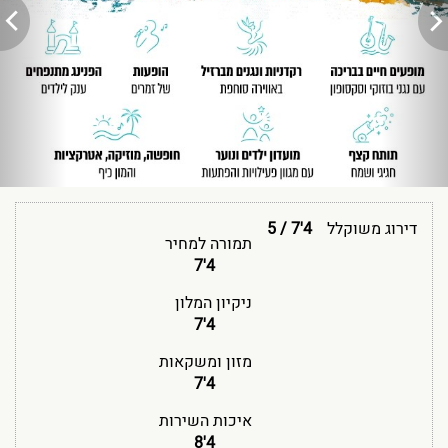
דירוג משוקלל
4'7
/
5
תמורה למחיר
4'7
ניקיון המלון
4'7
מזון ומשקאות
4'7
איכות השירות
4'8